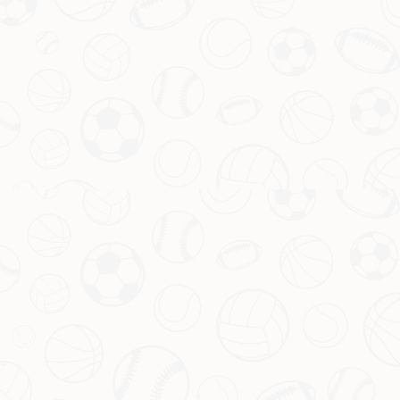
如，一位来自荷兰的博主就因记录了自己跟随橙色
有旅途中遇到的趣闻轶事，让人眼前一亮。
结语无需赘言
从街头狂欢到文化活动，再到商业经济的繁荣，
E
员们的竞技舞台，更是全球粉丝共享激情与欢乐的
那些发生在 ballpark outside 的独特风景，
联系
信息
热点
时尚随心，快乐随行。
北京市市辖区怀柔区怀柔地区