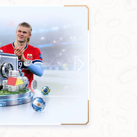
在线商城
官方微博
公司简介
产品中心
新闻资讯
联系开云体育
当前位置：
首页
>
新闻资讯
站内搜索
样让人无
联系信息
每一个角
电话：023-9215007
力吧！