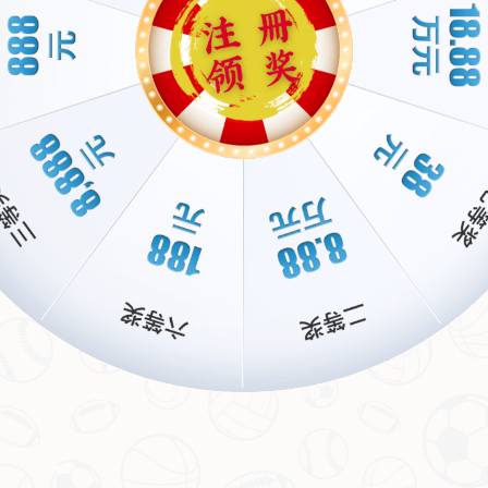
一刻，整个城市仿佛沸腾了，烟花、欢呼声响彻夜空。这不仅是
和当地居民提供了丰富的体验。每届赛事期间，主办国往往会
ейский кубок 时，巴黎不仅有比赛，还有与足球相关的艺术展
。这些活动让来自世界各地的游客在观赛之余，也能深入了解
一道亮丽风景线。你可能会看到英格兰粉丝和西班牙粉丝在酒
，正是体育精神的最佳体现。这种
跨文化的碰撞与融合
，让人
大看点。每届赛事都能显著拉动旅游业、餐饮业和零售业的增
旅游业在那一年迎来了明显提升。许多商家推出与赛事相关的周边
争相购买的对象。
来临，各大平台上关于“#EuroCup”的话题讨论量总是居
不仅拉近了全球粉丝之间的距离，也让更多人关注到
球场外的