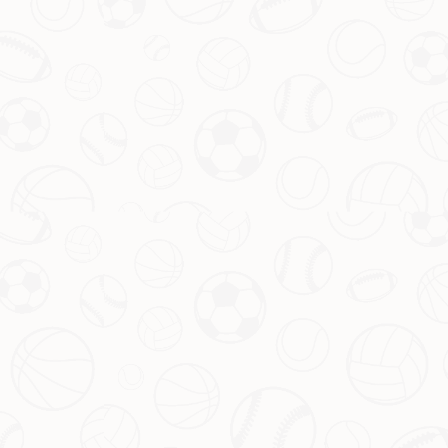
疯狂，也
不仅是球
感受一下
扫描
二维码