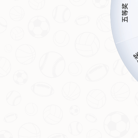
顶峰。但从现实角度看，“曾经称霸”的光环已不
迈阿密冲击世界版图——15名外卡淘金者亮剑足
如果说其他豪门排名是意料之外，那么来自美国职业
占据实力榜第十五且广泛吸睛，是今年不可忽略标
莱昂内尔·梅西放弃欧洲选项加盟这一幕后功臣效
成红海誉!但光靠明星个人造热点绝非只是昙花繁芦
定等扩大战斗优势类似措施!
网站导航：
壹号娱乐（one player)官方网 一号
联系
信息
热点