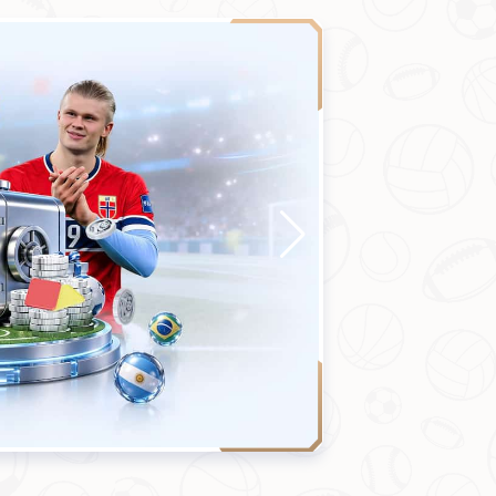
在线商城
官方微博
公司简介
产品中心
新闻资讯
联系开云体育
当前位置：
首页
>
新闻资讯
五
站内搜索
在球迷
份引人瞩
联系信息
电话：023-9215007