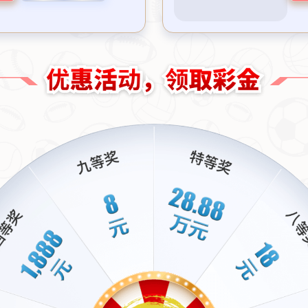
人满意的答卷。虽然欧冠止步八强，但他们在法甲联赛中的统
可忽视的一股力量。
本次排名中，大巴黎以稳定发挥跻身排行
还显著改善防守布局，使得整个团队更加均衡，他们稳健而又
球员如维蒂尼亚迅速成长，也为球队未来奠定基础。例如，在
拖时间”，还能精准执行反制。
到皇家马德里会跌出热门行列，仅位居排行榜第十。这一次滑
的低水平发挥。在拉莫斯离队后，其后防线漏洞频现，加上主
节奏较以往变慢。不久前与巴萨对决失利就是典型案例之一。
虽被寄予厚望，却尚未填补缺乏速度与激情区域空白。
舰”走向完全衰退还为时尚早，在换血完成及管理层调整下或许