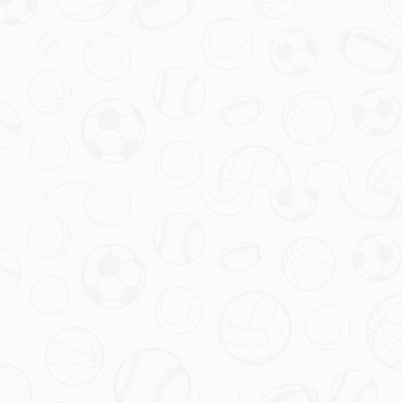
重团队协作，通过多点开花来解决问题。中场的年轻化让
球队跑动能力增强，而边路的突破和内切也成为重要的进
攻手段。这种变化虽然还不够成熟，但在一些关键比赛中
已经初见成效。可以说，这种
战术转型
是走出“哈白布梅西
时代”的重要标志。
结语前的思考：未来之路仍需努力
尽管当前的表现令人振奋，但我们不能忽视现实中的挑
战。欧冠舞台上的竞争力不足、财政问题的持续困扰，都
是摆在面前的难题。然而，从年轻球员的成长到教练团队
的努力，可以看出
巴萨正试图告别过去的光环
，迈向一个
全新的阶段。这个过程或许不会一帆风顺，但至少让我们
看到了希望的曙光。
精选资源：
星空体育官方网站-中国星空娱乐APP下载 Xi
ngkong Sports