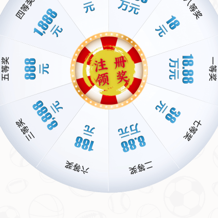
战术转型：从依赖球星到整体协作
过去，
梅西
的存在让巴萨的进攻几乎可以围绕一人展开，
但这种模式在失去关键人物后难以为继。如今的巴萨更注