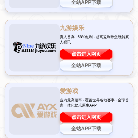
的伤病名单上已有
至少8名球员
，这让不少人调侃：“不然
直接打点球吧！”这一话题迅速引发热议，究竟是什么原因
导致红军如此“惨烈”？本文将带你一探究竟，解析利物浦
当前的困境以及可能的应对之策。
一、利物浦伤病危机：阵容深度受考验
据罗马诺透露，利物浦目前有多达8名球员因伤缺阵，其
中不乏关键主力。这不仅对球队的战术布置造成巨大影
响，也让主帅克洛普的排兵布阵变得捉襟见肘。尤其是在
赛季关键阶段，密集的赛程与球员疲劳叠加，伤病问题显
得尤为棘手。
核心球员的缺席
直接削弱了红军在攻防两端
的表现，例如中场大脑和锋线尖刀的同时倒下，让球队在
比赛中频频失势。
更令人担忧的是，这种情况并非个例。近年来，利物浦多
次遭遇类似困境，尤其是在面对高强度对抗时，球员的身