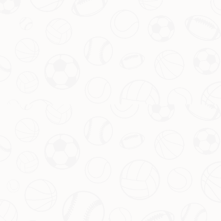
进一步透支体力，是当务之急。
轮换战术
或许是一个可行
的办法，哪怕牺牲部分比赛的结果，也要确保主力球员尽
快恢复健康。
从长远角度看，俱乐部需要在转会市场上有所作为，尤其
是在中后场位置补充新鲜血液。同时，提升医疗团队的专
业水平和优化训练强度，也将是减少未来伤病风险的关
键。罗马诺在专栏中也暗示，冬季转会窗口可能是解决部
分问题的契机，但具体的引援目标仍待官方确认。
四、球迷声音：调侃背后的期待
尽管“直接打点球”只是网友们的幽默吐槽，但背后却反映
出大家对球队现状的关注与担忧。作为英超最具竞争力的
队伍之一，利物浦承载着无数支持者的希望。如何在这波
伤病危机中稳住局面，不仅是对教练组智慧的考验，也是
对整个俱乐部管理能力的挑战。毕竟，正如足球名言所