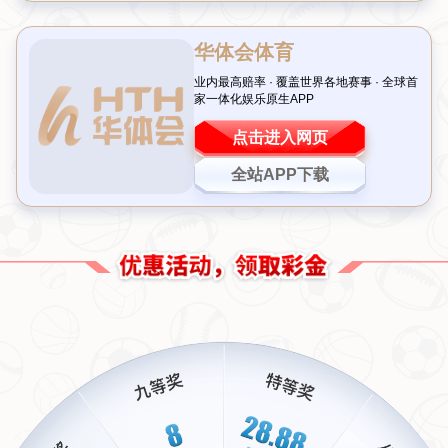
案例分析：状态低迷并非个例
事实上，像魏祥鑫这样因
状态起伏
而影响表现的情况，在