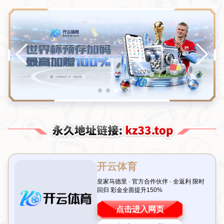
新闻资讯
当前位置：
首页
>
新闻资讯
魏祥鑫：开局表现欠佳，状态仍需调整
|
2026-07-15T01:45:00+08:00
引言：一场比赛的背后是状态的起伏
在竞技体育的世界里，状态的波动往往决定了一名运动员
的表现。近期，关于魏祥鑫在前两场比赛中表现不佳的讨
论引发了广泛关注。他坦言：“前两场比赛都没有踢好，没
有调整好状态。”这句话不仅道出了个人困境，也让球迷和